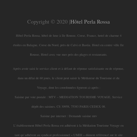
Copyright © 2020 |
Hôtel Perla Rossa
Hôtel Perla Rossa, hôtel de luxe à Ile Rousse, Corse, France, hotel de charme 4
étoiles en Balagne, Corse du Nord, près de Calvi et Bastia. Hotel en centre ville Ile
Rousse, Hotel avec vue mer près des plages et restaurants.
Après avoir saisi le service client et à défaut de réponse satisfaisante ou de réponse,
dans un délai de 60 jours, le client peut saisir le Médiateur du Tourisme et du
Voyage, dont les coordonnées figurent ci-après :
Saisine par voie postale : MTV – MEDIATION TOURISME VOYAGE, Service
dépôt des saisines, CS 30958, 75383 PARIS CEDEX 08.
Saisine par internet : Demande saisine mtv
L’établissement Hôtel Perla Rossa est adhérent à la Médiation Tourisme Voyage en
tant qu’adhérent au syndicat professionnel « UMIH » dûment référencé sur le site