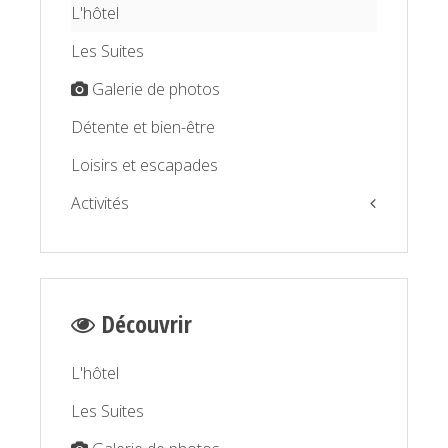
L'hôtel
Les Suites
Galerie de photos
Détente et bien-être
Loisirs et escapades
Activités
La Balagne par la mer
La Balagne par la terre
Découvrir
Détente et bien être
L'hôtel
Les Suites