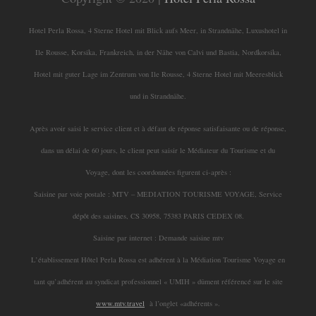
Hotel Perla Rossa, 4 Sterne Hotel mit Blick aufs Meer, in Strandnähe, Luxushotel in
Ile Rousse, Korsika, Frankreich, in der Nähe von Calvi und Bastia, Nordkorsika,
Hotel mit guter Lage im Zentrum von Ile Rousse, 4 Sterne Hotel mit Meeresblick
und in Strandnähe.
Après avoir saisi le service client et à défaut de réponse satisfaisante ou de réponse,
dans un délai de 60 jours, le client peut saisir le Médiateur du Tourisme et du
Voyage, dont les coordonnées figurent ci-après :
Saisine par voie postale : MTV – MEDIATION TOURISME VOYAGE, Service
dépôt des saisines, CS 30958, 75383 PARIS CEDEX 08.
Saisine par internet : Demande saisine mtv
L’établissement Hôtel Perla Rossa est adhérent à la Médiation Tourisme Voyage en
tant qu’adhérent au syndicat professionnel « UMIH » dûment référencé sur le site
www.mtv.travel
à l’onglet «adhérents ».